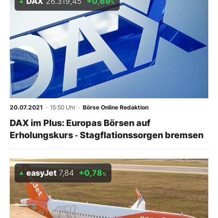
DAX
26.319,45
+0,69
%
20.07.2021
· 15:50 Uhr
·
Börse Online Redaktion
DAX im Plus: Europas Börsen auf
Erholungskurs ‑ Stagflationssorgen bremsen
easyJet
7,84
+0,78
%