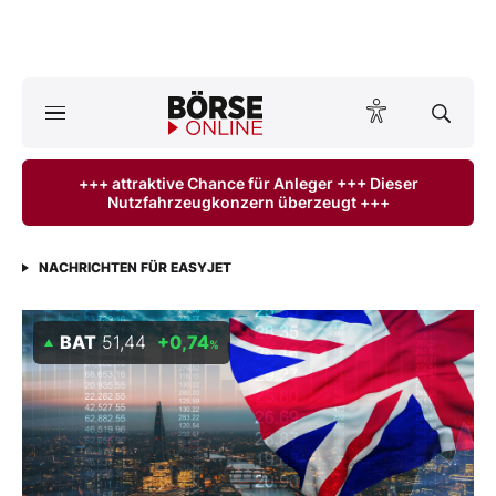
Börse
News
+++ attraktive Chance für Anleger +++ Dieser
Nutzfahrzeugkonzern überzeugt +++
Anlageprodukte
Finanz-Check
NACHRICHTEN FÜR EASYJET
Abo & Shop
BAT
51,44
+0,74
%
BO-Musterdepots
Experten
Mein B:O