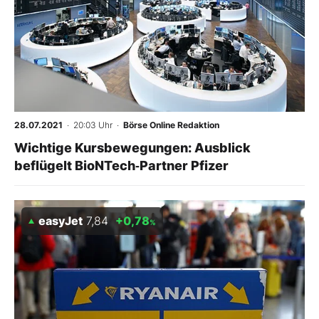
28.07.2021
· 20:03 Uhr
·
Börse Online Redaktion
Wichtige Kursbewegungen: Ausblick
beflügelt BioNTech‑Partner Pfizer
easyJet
7,84
+0,78
%