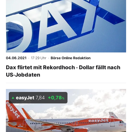
04.06.2021
· 17:29 Uhr
·
Börse Online Redaktion
Dax flirtet mit Rekordhoch ‑ Dollar fällt nach
US‑Jobdaten
easyJet
7,84
+0,78
%