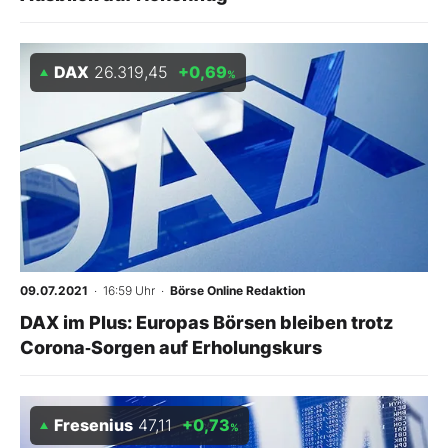
DAX
26.319,45
+0,69
%
09.07.2021
· 16:59 Uhr
·
Börse Online Redaktion
DAX im Plus: Europas Börsen bleiben trotz
Corona‑Sorgen auf Erholungskurs
Fresenius
47,11
+0,73
%