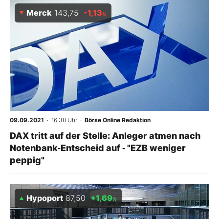
Merck
143,75
-1,13
%
09.09.2021
· 16:38 Uhr
·
Börse Online Redaktion
DAX tritt auf der Stelle: Anleger atmen nach
Notenbank‑Entscheid auf ‑ "EZB weniger
peppig"
Hypoport
87,50
+1,69
%