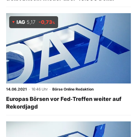
IAG
5,17
-0,73
%
14.06.2021
· 16:46 Uhr
·
Börse Online Redaktion
Europas Börsen vor Fed‑Treffen weiter auf
Rekordjagd
-
%