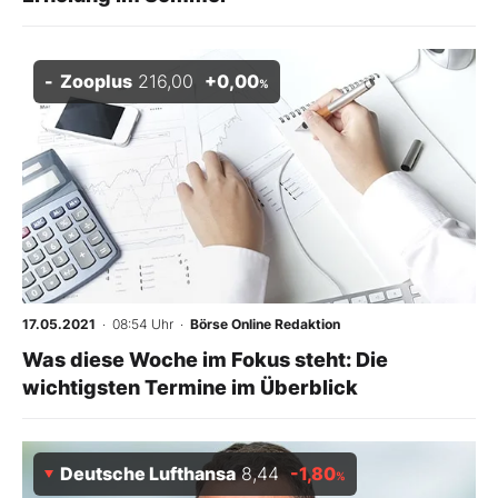
Zooplus
216,00
+0,00
%
17.05.2021
· 08:54 Uhr
·
Börse Online Redaktion
Was diese Woche im Fokus steht: Die
wichtigsten Termine im Überblick
Deutsche Lufthansa
8,44
-1,80
%