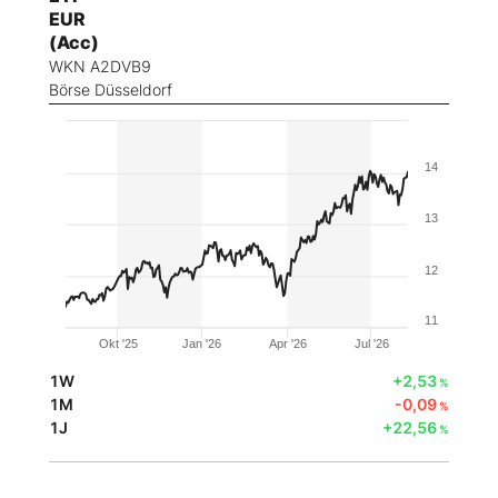
EUR
(Acc)
WKN A2DVB9
Börse Düsseldorf
14
13
12
11
Okt '25
Jan '26
Apr '26
Jul '26
1W
+2,53
%
1M
-0,09
%
1J
+22,56
%