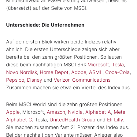
Mindestniveau an ESG-Leistung aufweisen“, heißt es
(übersetzt) auf der Seite von MSCI.
Unterschiede: Die Unternehmen
Auf den ersten Blick wirken beide Indizes relativ
ähnlich. Die ersten Unterschiede zeigen sich aber
bereits bei den zehn größten Positionen. So lauten
diese beim nachhaltigen MSCI SRI:
Microsoft
,
Tesla
,
Novo Nordisk
,
Home Depot
,
Adobe
,
ASML
,
Coca-Cola
,
Pepsico
,
Disney
und
Verizon Communications
.
Zusammen machen sie etwa ein Viertel des Index aus.
Beim MSCI World sind die zehn größten Positionen
Apple
, Microsoft,
Amazon
,
Nvidia
,
Alphabet A
,
Meta
,
Alphabet C
, Tesla,
UnitedHealth Group
und
Eli Lilly
.
Sie machen zusammen fast 21 Prozent des Index aus.
Bei der nachhaltigen Variante müssen Anleger also