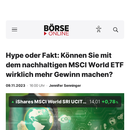
Börse
News
Hype oder Fakt: Können Sie mit
Anlageprodukte
dem nachhaltigen MSCI World ETF
Finanz-Check
wirklich mehr Gewinn machen?
Abo & Shop
09.11.2023
· 16:00 Uhr
·
Jennifer Senninger
BO-Musterdepots
iShares MSCI World SRI UCITS ETF EUR (Acc)
14,01
+0,78
%
Experten
Mein B:O